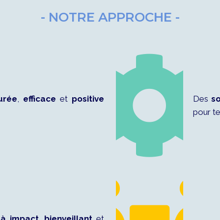
- NOTRE APPROCHE -
urée
,
efficace
et
positive
Des
so
pour te
t
à impact
,
bienveillant
et